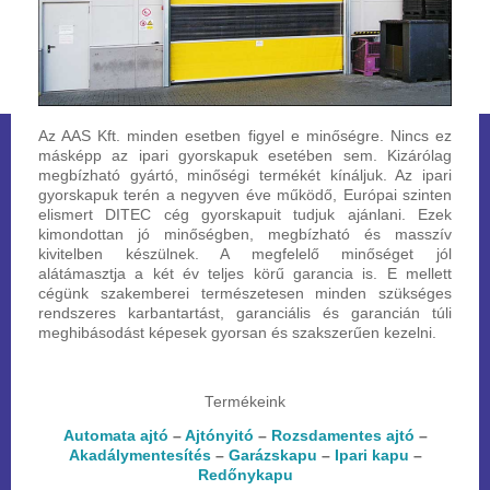
Az AAS Kft. minden esetben figyel e minőségre. Nincs ez
másképp az ipari gyorskapuk esetében sem. Kizárólag
megbízható gyártó, minőségi termékét kínáljuk. Az ipari
gyorskapuk terén a negyven éve működő, Európai szinten
elismert DITEC cég gyorskapuit tudjuk ajánlani. Ezek
kimondottan jó minőségben, megbízható és masszív
kivitelben készülnek. A megfelelő minőséget jól
alátámasztja a két év teljes körű garancia is. E mellett
cégünk szakemberei természetesen minden szükséges
rendszeres karbantartást, garanciális és garancián túli
meghibásodást képesek gyorsan és szakszerűen kezelni.
Termékeink
Automata ajtó
–
Ajtónyitó
–
Rozsdamentes ajtó
–
Akadálymentesítés
–
Garázskapu
–
Ipari kapu
–
Redőnykapu