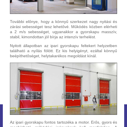
További előnye, hogy a könnyű szerkezet nagy nyitási és
zárási sebességet tesz lehetővé. Működés közben elérheti
a 2 m/s sebességet, ugyanakkor a gyorskapu masszív,
stabil, kimondottan jól bírja az intenzív terhelést.
Nyitott állapotban az ipari gyorskapu feltekert helyzetben
található a nyílás fölött. Ez kis helyigényt, ezáltal könnyű
beépíthetőséget, helytakarékos megoldást kínál.
Az ipari gyorskapu fontos tartozéka a motor. Erős, gyors és